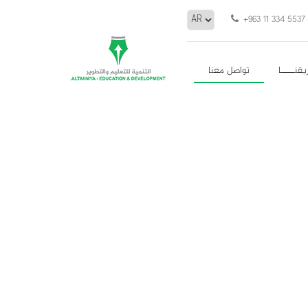
+963 11 334 5537
يقنـــــا
تواصل معنا