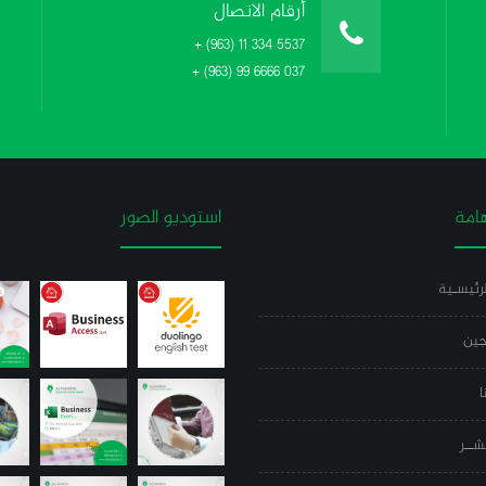
أرقام الاتصال
+ (963) 11 334 5537
+ (963) 99 6666 037
امة
استوديو الصور
رئيسـية
جين
ا
شــر