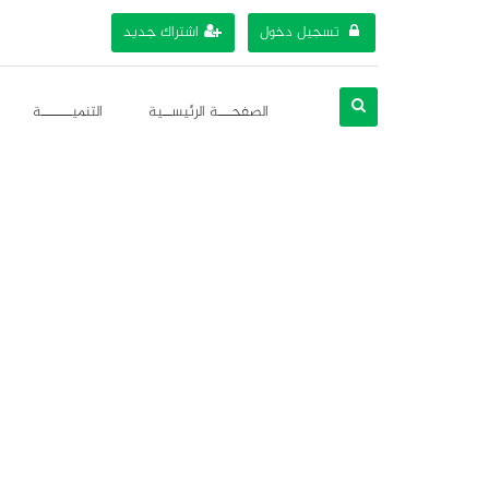
تسجيل دخول
اشتراك جديد
الصفحـــة الرئيســية
التنميـــــــة