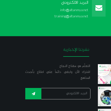
البريد الالكتروني
info@altanmya.net
training@altanmya.net
نشرتنا الإخبارية
التعلّم هو مفتاح النجاح.
اشترك الآن وابقى دائماً على اطلاع بأحدث
المناهج