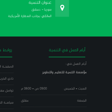
عنوان التنمية
سوريا - دمشق
المالكي بجانب السفارة الأمريكية
أيام العمل في التنمية
روابط ه
أيام العمل في :
الصفحـة ال
مؤسسة التنمية للتعليم والتطوير
نادي الخري
السبت – الخميس
09:00 ص – 08:00 م
تواصل معن
الجمعة
مغلق
سياسـة الن