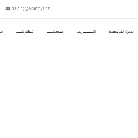
training@altanmya.net
الميزة التنافسية
التــــــدريب
مدونتنــــا
فعالياتنــــا
فر