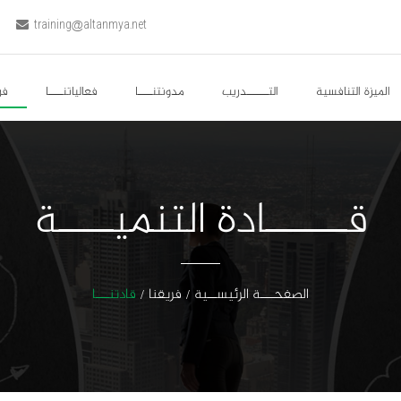
training@altanmya.net
الميزة التنافسية
التــــــدريب
مدونتنــــا
فعالياتنــــا
فر
قــــــادة التنميــــة
الصفحـــة الرئيســية
فريقنا
قادتنـــا