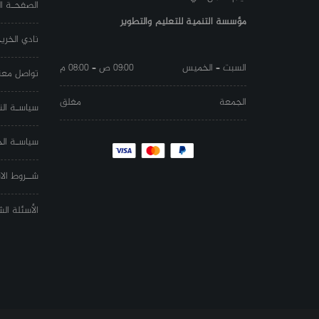
الصفحـة ال
مؤسسة التنمية للتعليم والتطوير
نادي الخري
السبت – الخميس
09:00 ص – 08:00 م
تواصل معن
الجمعة
مغلق
سياسـة الن
سياسـة ال
شــروط الا
الأسئلة ال