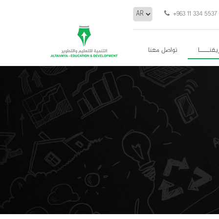
+963 11 334 5537
يقنـــــا
تواصل معنا