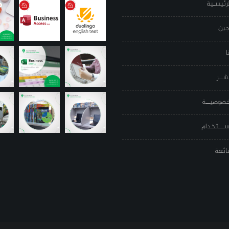
رئيسـية
جين
ا
شــر
خصوصيــة
ســـتخدام
شائعة