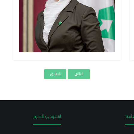
التالي
السابق
امة
استوديو الصور