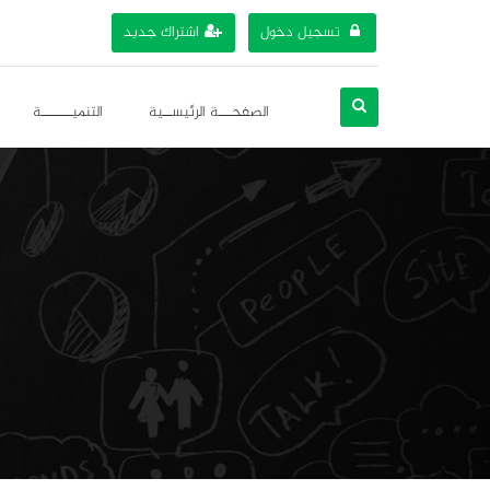
تسجيل دخول
اشتراك جديد
الصفحـــة الرئيســية
التنميـــــــة