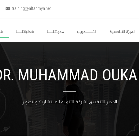
training@altanmya.net
الميزة التنافسية
التــــــدريب
مدونتنــــا
فعالياتنــــا
فر
DR. MUHAMMAD OUKA
المدير التنفيذي لشركة التنمية للاستشارات والتطوير