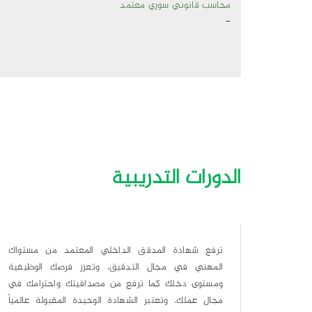
محاسب قانوني سوري معتمد
-
الدورات التدريبية
مستواك
ترفع شهادة المدقق الداخلي المعتمد من مستواك
وظيفية
المهني في مجال التدقيق، وتعزز فرصك الوظيفية
امك في
ومستوى دخلك كما ترفع من مصداقيتك واحترامك في
عالمياً
مجال عملك، وتعتبر الشهادة الوحيدة المقبولة عالمياً