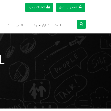
تسجيل دخول
اشتراك جديد
الصفحـــة الرئيســية
التنميـــــــة
L