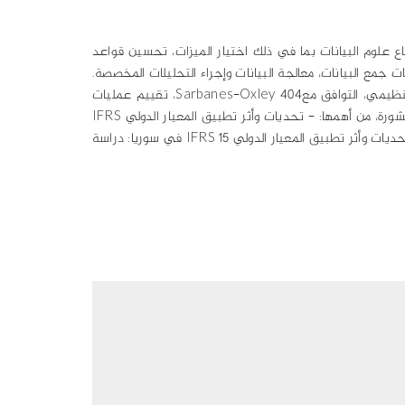
اع علوم البيانات بما في ذلك اختيار الميزات، تحسين قواعد
ت جمع البيانات، معالجة البيانات وإجراء التحليلات المخصصة.
بالإضافة إلى ذلك، يتمتع الدكتور محمد بخبرة عالمية في المجال المالي وأنظمة المعلومات، وضع معايير التدقيق، التدقيق التشغيلي والتنظيمي، التوافق معSarbanes-Oxley 404، تقييم عمليات
الأعمال وتصميمها، تطبيق نظام تخطيط موارد المؤسسات والتحقيق في أعمال الغش. للدكتور محمد عوكل العديد من الأوراق البحثية المنشورة، من أهمها: - تحديات وأثر تطبيق المعيار الدولي IFRS
17 في سوريا: دراسة حالة لشركة تأمين، 2018 - تحديات وأثر تطبيق المعيار الدولي IFRS 16 في سوريا: دراسة حالة لشركة عقارية، 2018 - تحديات وأثر تطبيق المعيار الدولي IFRS 15 في سوريا: دراسة