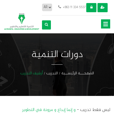
+963 11 334 5537
دورات التنمية
الصفحـــة الرئيســية
التدريب
أرشيف التدريب
ليس فقط تدريب -
و إنما إبداع و مرونة في التطوير